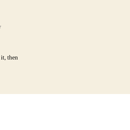
till
r
Hello
world!
it, then